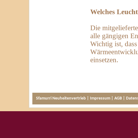
Welches Leucht
Die mitgeliefert
alle gängigen E
Wichtig ist, das
Wärmeentwicklu
einsetzen.
Sfamurri Neuheitenvertrieb |
Impressum
|
AGB
|
Daten