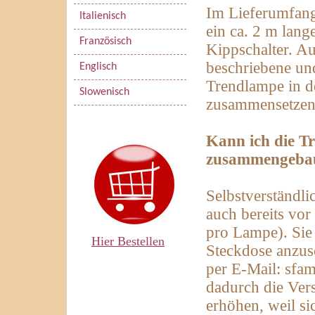
Im Lieferumfang
Italienisch
ein ca. 2 m lan
Französisch
Kippschalter. Au
beschriebene und
Englisch
Trendlampe in 
Slowenisch
zusammensetzen
Kann ich die Tr
zusammengebaut
Selbstverständl
auch bereits vo
pro Lampe). Sie
Hier Bestellen
Steckdose anzusc
per E-Mail: sfam
dadurch die Ver
erhöhen, weil s